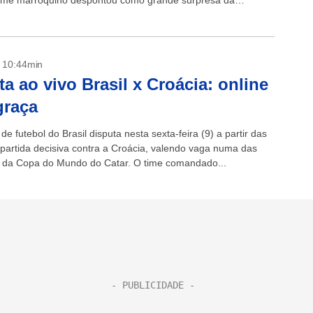
time marroquino despontou como grande surpresa da
o...
- 10:44min
ta ao vivo Brasil x Croácia: online
graça
de futebol do Brasil disputa nesta sexta-feira (9) a partir das
partida decisiva contra a Croácia, valendo vaga numa das
s da Copa do Mundo do Catar. O time comandado...