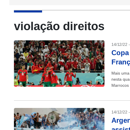
violação direitos
14/12/22 
Copa 
Franç
Mais uma 
nesta quar
Marrocos a
14/12/22 
Argen
assis