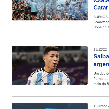
Catar
BUENOS AI
Álvarez se
Copa do M
13/12/22 
Saiba
argen
Um dos de
Fernández
meia do B
13/12/22 