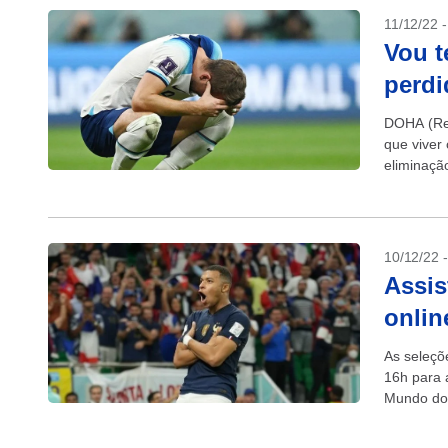
11/12/22 
Vou t
perdi
DOHA (Reu
que viver
eliminaçã
10/12/22 
Assis
onlin
As seleçõ
16h para 
Mundo do 