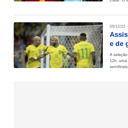
Catar. O 
competiçã
09/12/22 
Assis
e de 
A seleção 
12h, uma 
semifinai