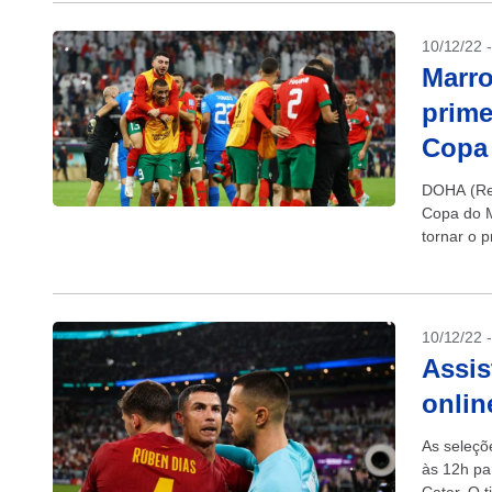
10/12/22 
Marro
prime
Copa
DOHA (Reu
Copa do M
tornar o p
10/12/22 
Assis
onlin
As seleçõ
às 12h pa