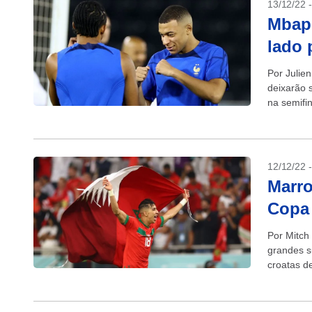
13/12/22 
Mbapp
lado 
Por Julie
deixarão 
na semifi
tentar...
12/12/22 
Marro
Copa 
Por Mitch
grandes s
croatas d
data antes