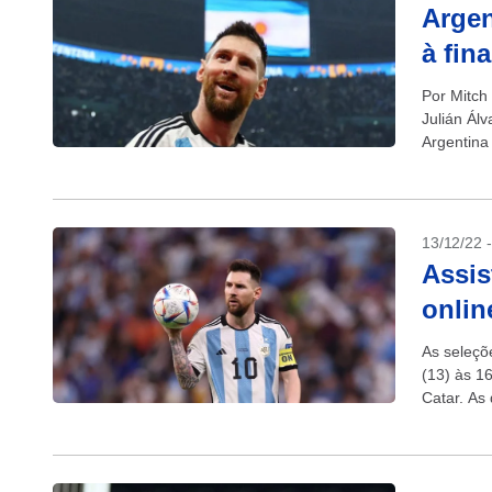
Argen
à fin
Por Mitch 
Julián Ál
Argentina 
13/12/22 
Assis
onlin
As seleçõ
(13) às 1
Catar. As 