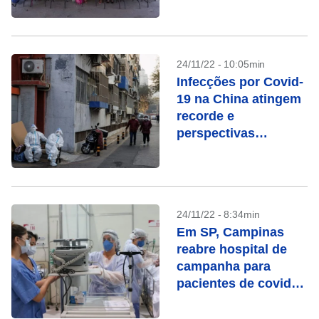
efeitos devastadores
na educação, diz
Cepal
24/11/22 - 10:05min
Infecções por Covid-
19 na China atingem
recorde e
perspectivas
econômicas pioram
24/11/22 - 8:34min
Em SP, Campinas
reabre hospital de
campanha para
pacientes de covid-
19