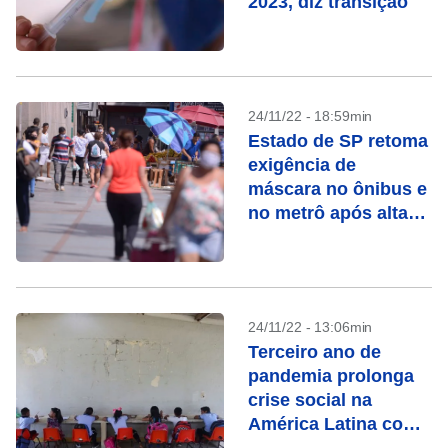
2023, diz transição
24/11/22 - 18:59min
Estado de SP retoma
exigência de
máscara no ônibus e
no metrô após alta
da Covid-19
24/11/22 - 13:06min
Terceiro ano de
pandemia prolonga
crise social na
América Latina com