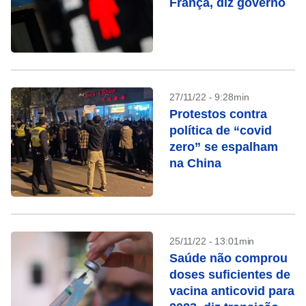
França, diz governo
27/11/22 - 9:28min
Protestos contra
política de “covid
zero” se espalham
na China
25/11/22 - 13:01min
Saúde não comprou
doses suficientes de
vacina anticovid para