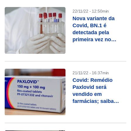
22/11/22 - 12:50min
Nova variante da
Covid, BN.1 é
detectada pela
primeira vez no
Brasil
21/11/22 - 16:37min
Covid: Remédio
Paxlovid será
vendido em
farmácias; saiba
quando ele é
indicado