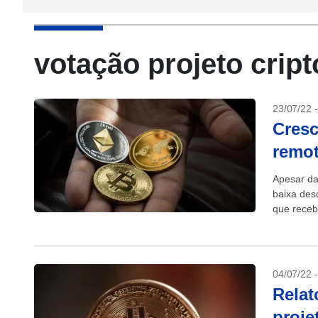
votação projeto cri
23/07/22 
Cresc
remo
Apesar da
baixa des
que receb
2021...
04/07/22 
Relat
proje