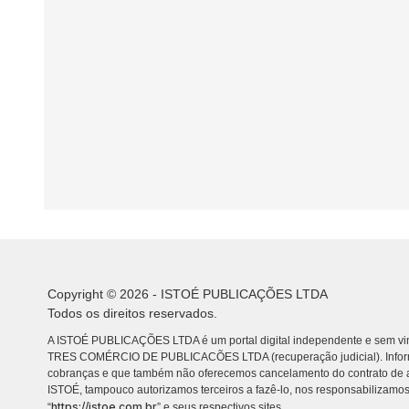
Copyright © 2026 - ISTOÉ PUBLICAÇÕES LTDA
Todos os direitos reservados.
A ISTOÉ PUBLICAÇÕES LTDA é um portal digital independente e sem vin
TRES COMÉRCIO DE PUBLICACÕES LTDA (recuperação judicial). Info
cobranças e que também não oferecemos cancelamento do contrato de a
ISTOÉ, tampouco autorizamos terceiros a fazê-lo, nos responsabilizamos
https://istoe.com.br
“
” e seus respectivos sites.