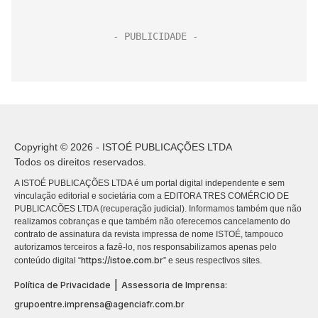
Copyright © 2026 - ISTOÉ PUBLICAÇÕES LTDA
Todos os direitos reservados.
A ISTOÉ PUBLICAÇÕES LTDA é um portal digital independente e sem
vinculação editorial e societária com a EDITORA TRES COMÉRCIO DE
PUBLICACÕES LTDA (recuperação judicial). Informamos também que não
realizamos cobranças e que também não oferecemos cancelamento do
contrato de assinatura da revista impressa de nome ISTOÉ, tampouco
autorizamos terceiros a fazê-lo, nos responsabilizamos apenas pelo
https://istoe.com.br
conteúdo digital “
” e seus respectivos sites.
|
Política de Privacidade
Assessoria de Imprensa:
grupoentre.imprensa@agenciafr.com.br