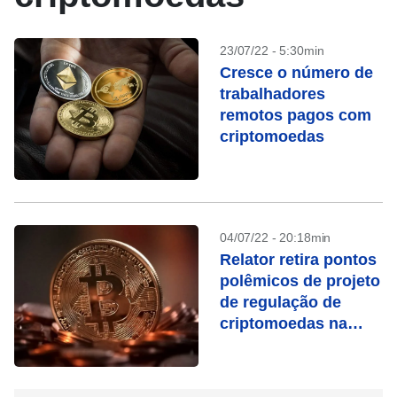
23/07/22 - 5:30min
Cresce o número de
trabalhadores
remotos pagos com
criptomoedas
04/07/22 - 20:18min
Relator retira pontos
polêmicos de projeto
de regulação de
criptomoedas na
Câmara