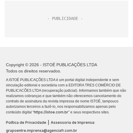
Copyright © 2026 - ISTOÉ PUBLICAÇÕES LTDA
Todos os direitos reservados.
A ISTOÉ PUBLICAÇÕES LTDA é um portal digital independente e sem
vinculação editorial e societária com a EDITORA TRES COMÉRCIO DE
PUBLICACÕES LTDA (recuperação judicial). Informamos também que não
realizamos cobranças e que também não oferecemos cancelamento do
contrato de assinatura da revista impressa de nome ISTOÉ, tampouco
autorizamos terceiros a fazê-lo, nos responsabilizamos apenas pelo
https://istoe.com.br
conteúdo digital “
” e seus respectivos sites.
|
Política de Privacidade
Assessoria de Imprensa:
grupoentre.imprensa@agenciafr.com.br