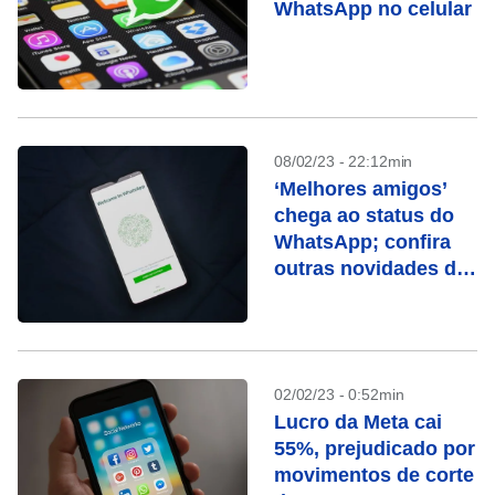
WhatsApp no celular
08/02/23 - 22:12min
‘Melhores amigos’
chega ao status do
WhatsApp; confira
outras novidades do
app
02/02/23 - 0:52min
Lucro da Meta cai
55%, prejudicado por
movimentos de corte