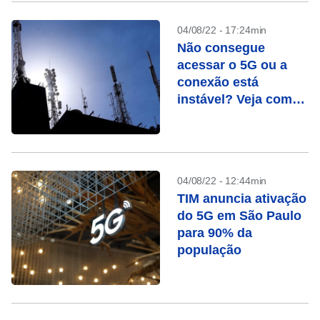
04/08/22 - 17:24min
Não consegue
acessar o 5G ou a
conexão está
instável? Veja como
voltar ao 4G
04/08/22 - 12:44min
TIM anuncia ativação
do 5G em São Paulo
para 90% da
população