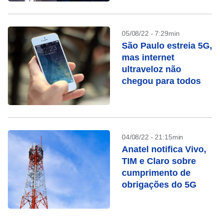
05/08/22 - 7:29min
São Paulo estreia 5G,
mas internet
ultraveloz não
chegou para todos
04/08/22 - 21:15min
Anatel notifica Vivo,
TIM e Claro sobre
cumprimento de
obrigações do 5G