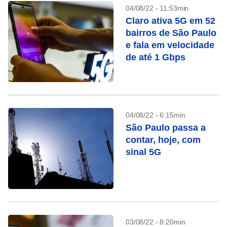
04/08/22 - 11:53min
Claro ativa 5G em 52
bairros de São Paulo
e fala em velocidade
de até 1 Gbps
04/08/22 - 6:15min
São Paulo passa a
contar, hoje, com
sinal 5G
03/08/22 - 8:20min