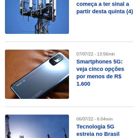
começa a ter sinal a
partir desta quinta (4)
07/07/22 - 13:56min
Smartphones 5G:
veja cinco opções
por menos de R$
1.600
06/07/22 - 6:04min
Tecnologia 5G
estreia no Brasil