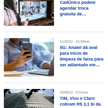
CadÚnico podem
agendar troca
gratuita de
parabólica por sinal
digital
11/10/22 - 15:08min
5G: Anatel dá aval
para início de
limpeza de faixa para
ser adiantado em
cidades
20/09/22 - 8:01min
TIM, Vivo e Claro
cobram R$ 3,1 bi da