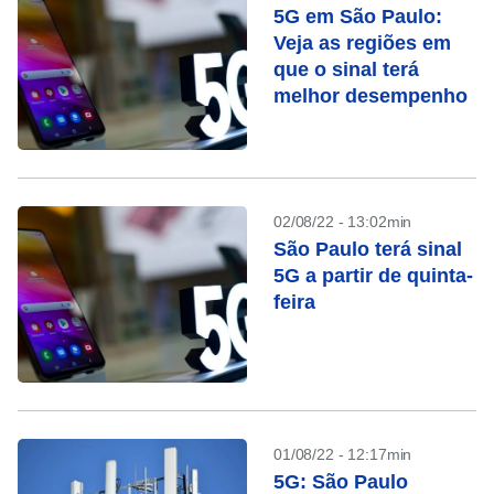
5G em São Paulo:
Veja as regiões em
que o sinal terá
melhor desempenho
02/08/22 - 13:02min
São Paulo terá sinal
5G a partir de quinta-
feira
01/08/22 - 12:17min
5G: São Paulo