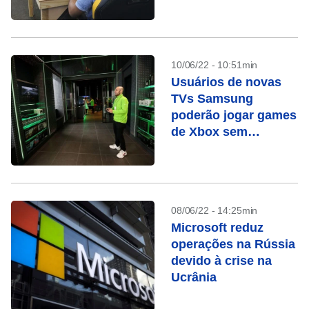
10/06/22 - 10:51min
Usuários de novas
TVs Samsung
poderão jogar games
de Xbox sem
necessidade de
console
08/06/22 - 14:25min
Microsoft reduz
operações na Rússia
devido à crise na
Ucrânia