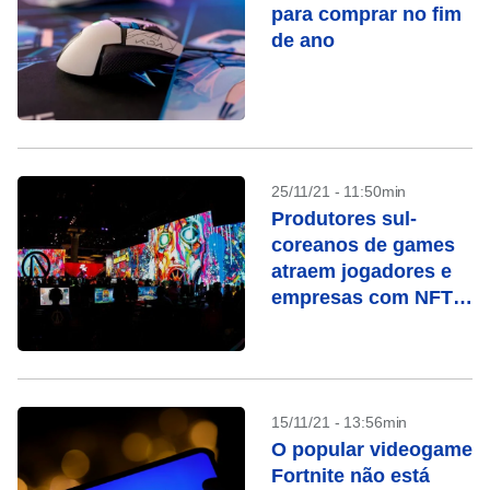
para comprar no fim
de ano
25/11/21 - 11:50min
Produtores sul-
coreanos de games
atraem jogadores e
empresas com NFTs
e criptomoedas
15/11/21 - 13:56min
O popular videogame
Fortnite não está