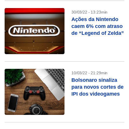
30/03/22 - 13:23min
Ações da Nintendo
caem 6% com atraso
de “Legend of Zelda”
10/03/22 - 21:29min
Bolsonaro sinaliza
para novos cortes de
IPI dos videogames