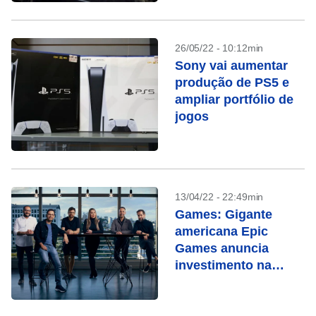
26/05/22 - 10:12min
Sony vai aumentar
produção de PS5 e
ampliar portfólio de
jogos
13/04/22 - 22:49min
Games: Gigante
americana Epic
Games anuncia
investimento na
brasileira Aquiris