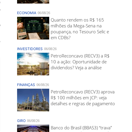
a
p
.
D
s
e