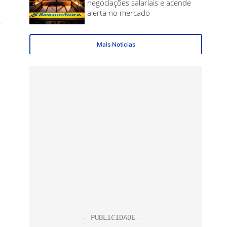
,
r
m