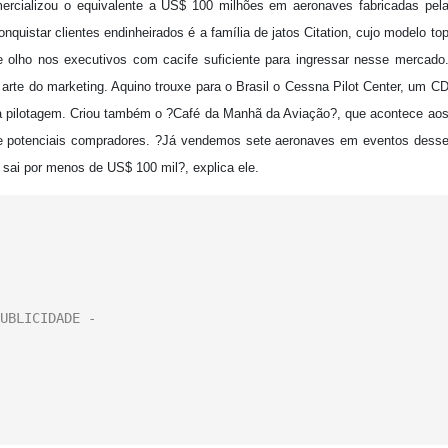
cializou o equivalente a US$ 100 milhões em aeronaves fabricadas pel
quistar clientes endinheirados é a família de jatos Citation, cujo modelo to
 olho nos executivos com cacife suficiente para ingressar nesse mercado
arte do marketing. Aquino trouxe para o Brasil o Cessna Pilot Center, um C
a pilotagem. Criou também o ?Café da Manhã da Aviação?, que acontece ao
 e potenciais compradores. ?Já vendemos sete aeronaves em eventos dess
 sai por menos de US$ 100 mil?, explica ele.