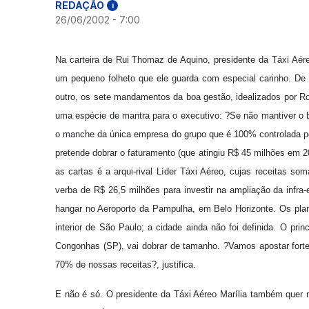
REDAÇÃO
i
26/06/2002 - 7:00
Na carteira de Rui Thomaz de Aquino, presidente da Táxi Aére
um pequeno folheto que ele guarda com especial carinho. De
outro, os sete mandamentos da boa gestão, idealizados por Ro
uma espécie de mantra para o executivo: ?Se não mantiver o 
o manche da única empresa do grupo que é 100% controlada pel
pretende dobrar o faturamento (que atingiu R$ 45 milhões em
as cartas é a arqui-rival Líder Táxi Aéreo, cujas receitas 
verba de R$ 26,5 milhões para investir na ampliação da infra
hangar no Aeroporto da Pampulha, em Belo Horizonte. Os pl
interior de São Paulo; a cidade ainda não foi definida. O prin
Congonhas (SP), vai dobrar de tamanho. ?Vamos apostar fort
70% de nossas receitas?, justifica.
E não é só. O presidente da Táxi Aéreo Marília também quer 