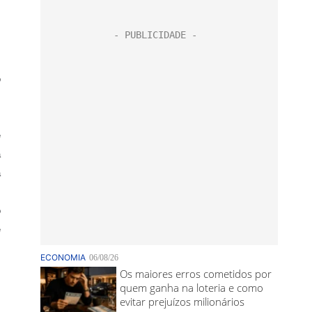
m
o
m
s
e
á
a
m
o
e
m
s