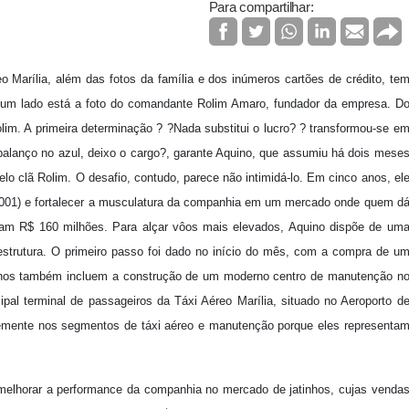
Para compartilhar:
o Marília, além das fotos da família e dos inúmeros cartões de crédito, te
 um lado está a foto do comandante Rolim Amaro, fundador da empresa. D
lim. A primeira determinação ? ?Nada substitui o lucro? ? transformou-se e
balanço no azul, deixo o cargo?, garante Aquino, que assumiu há dois mese
o clã Rolim. O desafio, contudo, parece não intimidá-lo. Em cinco anos, el
 2001) e fortalecer a musculatura da companhia em um mercado onde quem d
somam R$ 160 milhões. Para alçar vôos mais elevados, Aquino dispõe de um
-estrutura. O primeiro passo foi dado no início do mês, com a compra de u
anos também incluem a construção de um moderno centro de manutenção n
cipal terminal de passageiros da Táxi Aéreo Marília, situado no Aeroporto d
emente nos segmentos de táxi aéreo e manutenção porque eles representa
melhorar a performance da companhia no mercado de jatinhos, cujas venda