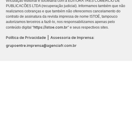
vinculação editorial e societária com a EDITORA TRES COMÉRCIO DE
PUBLICACÕES LTDA (recuperação judicial). Informamos também que não
realizamos cobranças e que também não oferecemos cancelamento do
contrato de assinatura da revista impressa de nome ISTOÉ, tampouco
autorizamos terceiros a fazê-lo, nos responsabilizamos apenas pelo
https://istoe.com.br
conteúdo digital “
” e seus respectivos sites.
|
Política de Privacidade
Assessoria de Imprensa:
grupoentre.imprensa@agenciafr.com.br