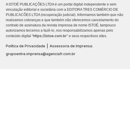
A ISTOÉ PUBLICAÇÕES LTDA é um portal digital independente e sem
vinculação editorial e societária com a EDITORA TRES COMÉRCIO DE
PUBLICACÕES LTDA (recuperação judicial). Informamos também que não
realizamos cobranças e que também não oferecemos cancelamento do
contrato de assinatura da revista impressa de nome ISTOÉ, tampouco
autorizamos terceiros a fazê-lo, nos responsabilizamos apenas pelo
https://istoe.com.br
conteúdo digital “
” e seus respectivos sites.
|
Política de Privacidade
Assessoria de Imprensa:
grupoentre.imprensa@agenciafr.com.br