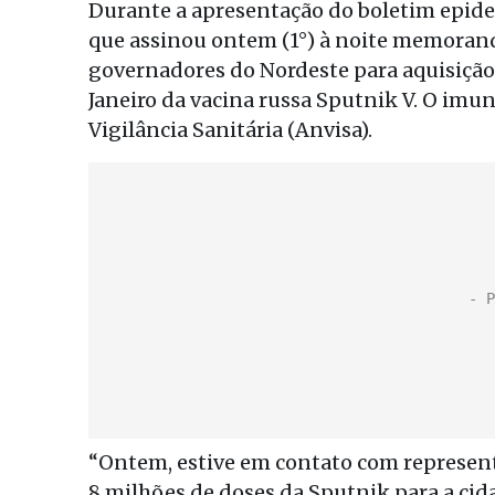
Durante a apresentação do boletim epidem
que assinou ontem (1°) à noite memoran
governadores do Nordeste para aquisição 
Janeiro da vacina russa Sputnik V. O imu
Vigilância Sanitária (Anvisa).
“Ontem, estive em contato com represent
8 milhões de doses da Sputnik para a cid