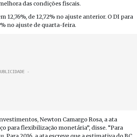
melhora das condições fiscais.
em 12,76%, de 12,72% no ajuste anterior. O DI para
7% no ajuste de quarta-feira.
Investimentos, Newton Camargo Rosa, a ata
o para flexibilização monetária”, disse. “Para
u. Para 2016, a ata escreve que a estimativa do BC