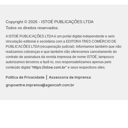
Copyright © 2026 - ISTOÉ PUBLICAÇÕES LTDA
Todos os direitos reservados.
A ISTOÉ PUBLICAÇÕES LTDA é um portal digital independente e sem
vinculação editorial e societária com a EDITORA TRES COMÉRCIO DE
PUBLICACÕES LTDA (recuperação judicial). Informamos também que não
realizamos cobranças e que também não oferecemos cancelamento do
contrato de assinatura da revista impressa de nome ISTOÉ, tampouco
autorizamos terceiros a fazê-lo, nos responsabilizamos apenas pelo
https://istoe.com.br
conteúdo digital “
” e seus respectivos sites.
|
Política de Privacidade
Assessoria de Imprensa:
grupoentre.imprensa@agenciafr.com.br