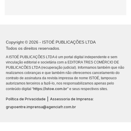
Copyright © 2026 - ISTOÉ PUBLICAÇÕES LTDA
Todos os direitos reservados.
A ISTOÉ PUBLICAÇÕES LTDA é um portal digital independente e sem
vinculação editorial e societária com a EDITORA TRES COMÉRCIO DE
PUBLICACÕES LTDA (recuperação judicial). Informamos também que não
realizamos cobranças e que também não oferecemos cancelamento do
contrato de assinatura da revista impressa de nome ISTOÉ, tampouco
autorizamos terceiros a fazê-lo, nos responsabilizamos apenas pelo
https://istoe.com.br
conteúdo digital “
” e seus respectivos sites.
|
Política de Privacidade
Assessoria de Imprensa:
grupoentre.imprensa@agenciafr.com.br