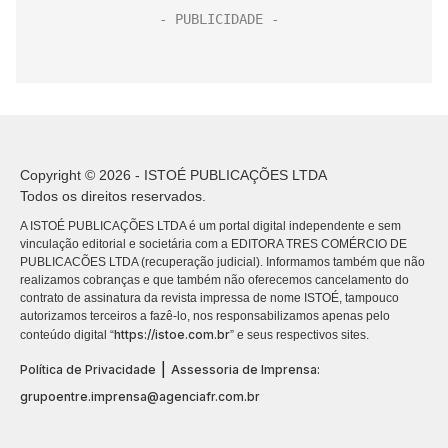
Copyright © 2026 - ISTOÉ PUBLICAÇÕES LTDA
Todos os direitos reservados.
A ISTOÉ PUBLICAÇÕES LTDA é um portal digital independente e sem
vinculação editorial e societária com a EDITORA TRES COMÉRCIO DE
PUBLICACÕES LTDA (recuperação judicial). Informamos também que não
realizamos cobranças e que também não oferecemos cancelamento do
contrato de assinatura da revista impressa de nome ISTOÉ, tampouco
autorizamos terceiros a fazê-lo, nos responsabilizamos apenas pelo
https://istoe.com.br
conteúdo digital “
” e seus respectivos sites.
|
Política de Privacidade
Assessoria de Imprensa:
grupoentre.imprensa@agenciafr.com.br