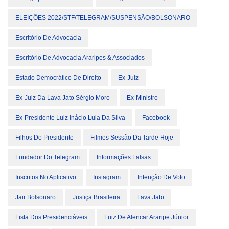
ELEIÇÕES 2022/STF/TELEGRAM/SUSPENSÃO/BOLSONARO
Escritório De Advocacia
Escritório De Advocacia Araripes & Associados
Estado Democrático De Direito
Ex-Juiz
Ex-Juiz Da Lava Jato Sérgio Moro
Ex-Ministro
Ex-Presidente Luiz Inácio Lula Da Silva
Facebook
Filhos Do Presidente
Filmes Sessão Da Tarde Hoje
Fundador Do Telegram
Informações Falsas
Inscritos No Aplicativo
Instagram
Intenção De Voto
Jair Bolsonaro
Justiça Brasileira
Lava Jato
Lista Dos Presidenciáveis
Luiz De Alencar Araripe Júnior