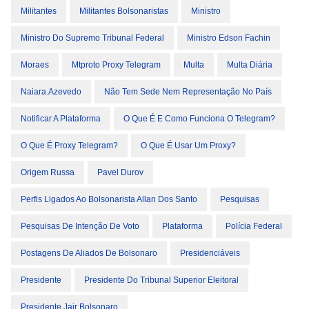
Militantes
Militantes Bolsonaristas
Ministro
Ministro Do Supremo Tribunal Federal
Ministro Edson Fachin
Moraes
Mtproto Proxy Telegram
Multa
Multa Diária
Naiara.azevedo
Não Tem Sede Nem Representação No País
Notificar A Plataforma
O Que É E Como Funciona O Telegram?
O Que É Proxy Telegram?
O Que É Usar Um Proxy?
Origem Russa
Pavel Durov
Perfis Ligados Ao Bolsonarista Allan Dos Santo
Pesquisas
Pesquisas De Intenção De Voto
Plataforma
Polícia Federal
Postagens De Aliados De Bolsonaro
Presidenciáveis
Presidente
Presidente Do Tribunal Superior Eleitoral
Presidente Jair Bolsonaro