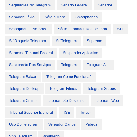
Seguidores No Telegram
Senado Federal
Senador
Senador Flávio
Sérgio Moro
Smartphones
Smartphones No Brasil
Sócio-Fundador Do Escritório
STF
Stf Bloqueio Telegram
Stf Telegram
Supremo
Supremo Tribunal Federal
Suspender Aplicativo
Suspensão Dos Serviços
Telegram
Telegram Apk
Telegram Baixar
Telegram Como Funciona?
Telegram Desktop
Telegram Filmes
Telegram Grupos
Telegram Online
Telegram Se Desculpa
Telegram.web
Tribunal Superior Eleitoral
TSE
Twitter
Uso Do Telegram
Vereador Carlos
Vídeos
Vpn Telegram
WhatsApp