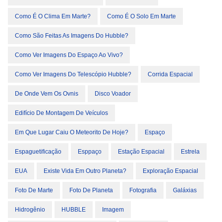
Como É O Clima Em Marte?
Como É O Solo Em Marte
Como São Feitas As Imagens Do Hubble?
Como Ver Imagens Do Espaço Ao Vivo?
Como Ver Imagens Do Telescópio Hubble?
Corrida Espacial
De Onde Vem Os Ovnis
Disco Voador
Edifício De Montagem De Veículos
Em Que Lugar Caiu O Meteorito De Hoje?
Espaço
Espaguetificação
Esppaço
Estação Espacial
Estrela
EUA
Existe Vida Em Outro Planeta?
Exploração Espacial
Foto De Marte
Foto De Planeta
Fotografia
Galáxias
Hidrogênio
HUBBLE
Imagem