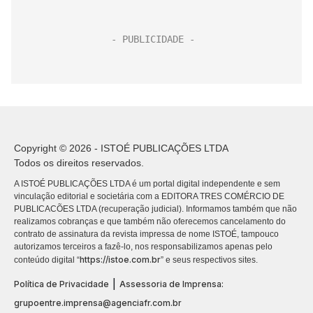
Copyright © 2026 - ISTOÉ PUBLICAÇÕES LTDA
Todos os direitos reservados.
A ISTOÉ PUBLICAÇÕES LTDA é um portal digital independente e sem
vinculação editorial e societária com a EDITORA TRES COMÉRCIO DE
PUBLICACÕES LTDA (recuperação judicial). Informamos também que não
realizamos cobranças e que também não oferecemos cancelamento do
contrato de assinatura da revista impressa de nome ISTOÉ, tampouco
autorizamos terceiros a fazê-lo, nos responsabilizamos apenas pelo
https://istoe.com.br
conteúdo digital “
” e seus respectivos sites.
|
Política de Privacidade
Assessoria de Imprensa:
grupoentre.imprensa@agenciafr.com.br