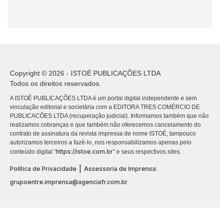
Copyright © 2026 - ISTOÉ PUBLICAÇÕES LTDA
Todos os direitos reservados.
A ISTOÉ PUBLICAÇÕES LTDA é um portal digital independente e sem
vinculação editorial e societária com a EDITORA TRES COMÉRCIO DE
PUBLICACÕES LTDA (recuperação judicial). Informamos também que não
realizamos cobranças e que também não oferecemos cancelamento do
contrato de assinatura da revista impressa de nome ISTOÉ, tampouco
autorizamos terceiros a fazê-lo, nos responsabilizamos apenas pelo
https://istoe.com.br
conteúdo digital “
” e seus respectivos sites.
|
Política de Privacidade
Assessoria de Imprensa:
grupoentre.imprensa@agenciafr.com.br