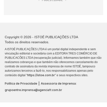
Copyright © 2026 - ISTOÉ PUBLICAÇÕES LTDA
Todos os direitos reservados.
A ISTOÉ PUBLICAÇÕES LTDA é um portal digital independente e sem
vinculação editorial e societária com a EDITORA TRES COMÉRCIO DE
PUBLICACÕES LTDA (recuperação judicial). Informamos também que não
realizamos cobranças e que também não oferecemos cancelamento do
contrato de assinatura da revista impressa de nome ISTOÉ, tampouco
autorizamos terceiros a fazê-lo, nos responsabilizamos apenas pelo
https://istoe.com.br
conteúdo digital “
” e seus respectivos sites.
|
Política de Privacidade
Assessoria de Imprensa:
grupoentre.imprensa@agenciafr.com.br