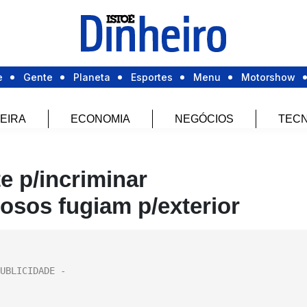
e
Gente
Planeta
Esportes
Menu
Motorshow
EIRA
ECONOMIA
NEGÓCIOS
TECN
e p/incriminar
osos fugiam p/exterior