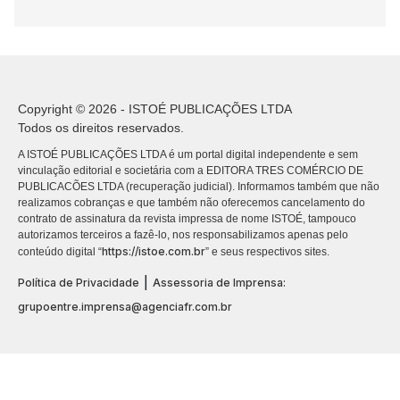
Copyright © 2026 - ISTOÉ PUBLICAÇÕES LTDA
Todos os direitos reservados.
A ISTOÉ PUBLICAÇÕES LTDA é um portal digital independente e sem
vinculação editorial e societária com a EDITORA TRES COMÉRCIO DE
PUBLICACÕES LTDA (recuperação judicial). Informamos também que não
realizamos cobranças e que também não oferecemos cancelamento do
contrato de assinatura da revista impressa de nome ISTOÉ, tampouco
autorizamos terceiros a fazê-lo, nos responsabilizamos apenas pelo
https://istoe.com.br
conteúdo digital “
” e seus respectivos sites.
|
Política de Privacidade
Assessoria de Imprensa:
grupoentre.imprensa@agenciafr.com.br