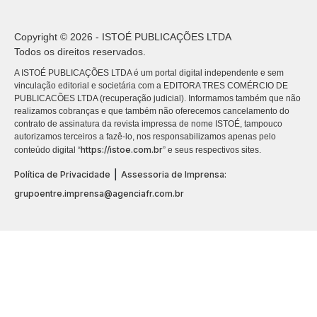
Copyright © 2026 - ISTOÉ PUBLICAÇÕES LTDA
Todos os direitos reservados.
A ISTOÉ PUBLICAÇÕES LTDA é um portal digital independente e sem
vinculação editorial e societária com a EDITORA TRES COMÉRCIO DE
PUBLICACÕES LTDA (recuperação judicial). Informamos também que não
realizamos cobranças e que também não oferecemos cancelamento do
contrato de assinatura da revista impressa de nome ISTOÉ, tampouco
autorizamos terceiros a fazê-lo, nos responsabilizamos apenas pelo
https://istoe.com.br
conteúdo digital “
” e seus respectivos sites.
|
Política de Privacidade
Assessoria de Imprensa:
grupoentre.imprensa@agenciafr.com.br