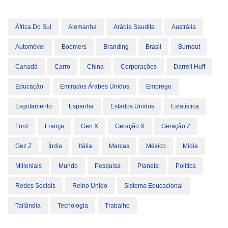
África Do Sul
Alemanha
Arábia Saudita
Austrália
Automóvel
Boomers
Branding
Brasil
Burnout
Canadá
Carro
China
Corporações
Darrell Huff
Educação
Emirados Árabes Unidos
Emprego
Esgotamento
Espanha
Estados Unidos
Estatística
Ford
França
Gen X
Geração X
Geração Z
Gez Z
Índia
Itália
Marcas
México
Mídia
Millenials
Mundo
Pesquisa
Planeta
Política
Redes Sociais
Reino Unido
Sistema Educacional
Tailândia
Tecnologia
Trabalho