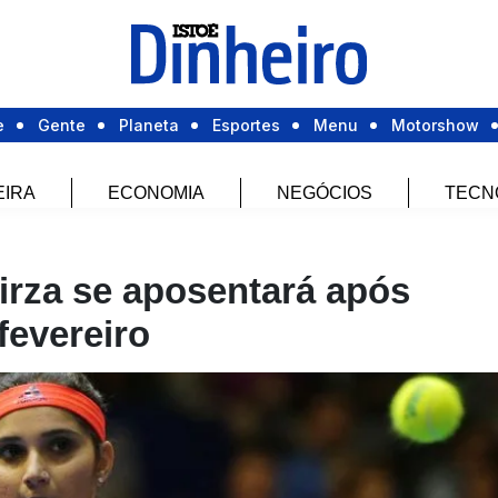
e
Gente
Planeta
Esportes
Menu
Motorshow
EIRA
ECONOMIA
NEGÓCIOS
TECN
Mirza se aposentará após
fevereiro