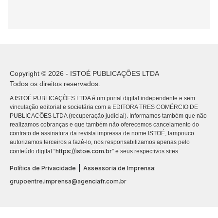
Copyright © 2026 - ISTOÉ PUBLICAÇÕES LTDA
Todos os direitos reservados.
A ISTOÉ PUBLICAÇÕES LTDA é um portal digital independente e sem
vinculação editorial e societária com a EDITORA TRES COMÉRCIO DE
PUBLICACÕES LTDA (recuperação judicial). Informamos também que não
realizamos cobranças e que também não oferecemos cancelamento do
contrato de assinatura da revista impressa de nome ISTOÉ, tampouco
autorizamos terceiros a fazê-lo, nos responsabilizamos apenas pelo
https://istoe.com.br
conteúdo digital “
” e seus respectivos sites.
|
Política de Privacidade
Assessoria de Imprensa:
grupoentre.imprensa@agenciafr.com.br