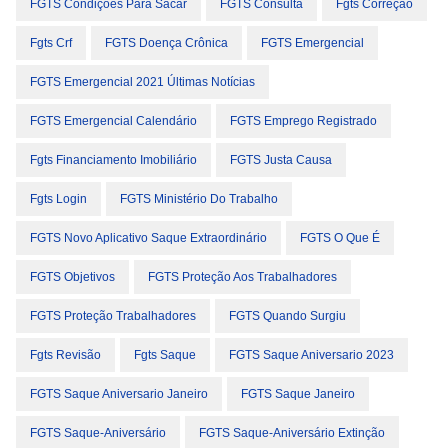
FGTS Condições Para Sacar
FGTS Consulta
Fgts Correção
Fgts Crf
FGTS Doença Crônica
FGTS Emergencial
FGTS Emergencial 2021 Últimas Notícias
FGTS Emergencial Calendário
FGTS Emprego Registrado
Fgts Financiamento Imobiliário
FGTS Justa Causa
Fgts Login
FGTS Ministério Do Trabalho
FGTS Novo Aplicativo Saque Extraordinário
FGTS O Que É
FGTS Objetivos
FGTS Proteção Aos Trabalhadores
FGTS Proteção Trabalhadores
FGTS Quando Surgiu
Fgts Revisão
Fgts Saque
FGTS Saque Aniversario 2023
FGTS Saque Aniversario Janeiro
FGTS Saque Janeiro
FGTS Saque-Aniversário
FGTS Saque-Aniversário Extinção