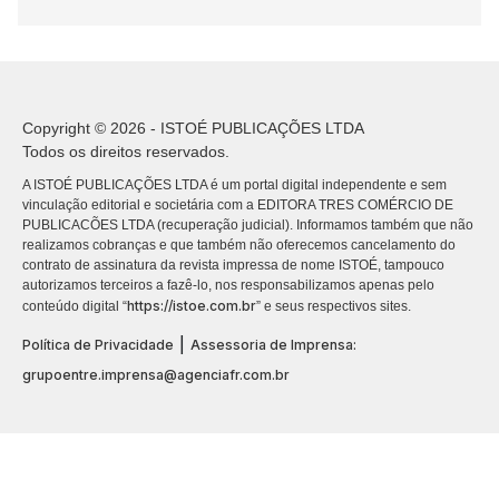
Copyright © 2026 - ISTOÉ PUBLICAÇÕES LTDA
Todos os direitos reservados.
A ISTOÉ PUBLICAÇÕES LTDA é um portal digital independente e sem
vinculação editorial e societária com a EDITORA TRES COMÉRCIO DE
PUBLICACÕES LTDA (recuperação judicial). Informamos também que não
realizamos cobranças e que também não oferecemos cancelamento do
contrato de assinatura da revista impressa de nome ISTOÉ, tampouco
autorizamos terceiros a fazê-lo, nos responsabilizamos apenas pelo
https://istoe.com.br
conteúdo digital “
” e seus respectivos sites.
|
Política de Privacidade
Assessoria de Imprensa:
grupoentre.imprensa@agenciafr.com.br