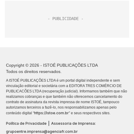
Copyright © 2026 - ISTOÉ PUBLICAÇÕES LTDA
Todos os direitos reservados.
A ISTOÉ PUBLICAÇÕES LTDA é um portal digital independente e sem
vinculação editorial e societária com a EDITORA TRES COMÉRCIO DE
PUBLICACÕES LTDA (recuperação judicial). Informamos também que não
realizamos cobranças e que também não oferecemos cancelamento do
contrato de assinatura da revista impressa de nome ISTOÉ, tampouco
autorizamos terceiros a fazê-lo, nos responsabilizamos apenas pelo
https://istoe.com.br
conteúdo digital “
” e seus respectivos sites.
|
Política de Privacidade
Assessoria de Imprensa:
grupoentre.imprensa@agenciafr.com.br