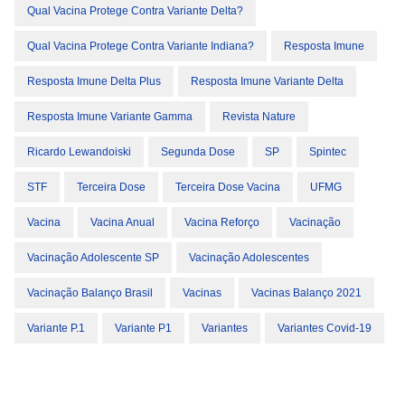
Qual Vacina Protege Contra Variante Delta?
Qual Vacina Protege Contra Variante Indiana?
Resposta Imune
Resposta Imune Delta Plus
Resposta Imune Variante Delta
Resposta Imune Variante Gamma
Revista Nature
Ricardo Lewandoiski
Segunda Dose
SP
Spintec
STF
Terceira Dose
Terceira Dose Vacina
UFMG
Vacina
Vacina Anual
Vacina Reforço
Vacinação
Vacinação Adolescente SP
Vacinação Adolescentes
Vacinação Balanço Brasil
Vacinas
Vacinas Balanço 2021
Variante P.1
Variante P1
Variantes
Variantes Covid-19