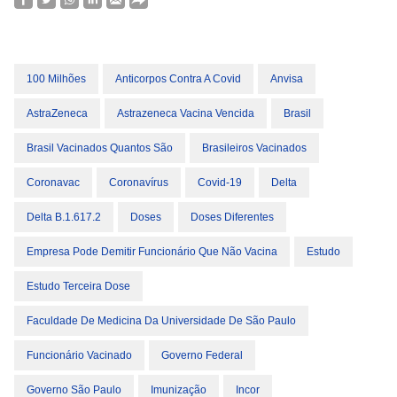
100 Milhões
Anticorpos Contra A Covid
Anvisa
AstraZeneca
Astrazeneca Vacina Vencida
Brasil
Brasil Vacinados Quantos São
Brasileiros Vacinados
Coronavac
Coronavírus
Covid-19
Delta
Delta B.1.617.2
Doses
Doses Diferentes
Empresa Pode Demitir Funcionário Que Não Vacina
Estudo
Estudo Terceira Dose
Faculdade De Medicina Da Universidade De São Paulo
Funcionário Vacinado
Governo Federal
Governo São Paulo
Imunização
Incor