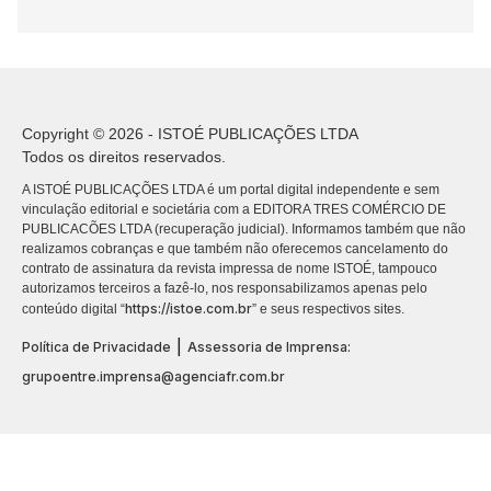
Copyright © 2026 - ISTOÉ PUBLICAÇÕES LTDA
Todos os direitos reservados.
A ISTOÉ PUBLICAÇÕES LTDA é um portal digital independente e sem
vinculação editorial e societária com a EDITORA TRES COMÉRCIO DE
PUBLICACÕES LTDA (recuperação judicial). Informamos também que não
realizamos cobranças e que também não oferecemos cancelamento do
contrato de assinatura da revista impressa de nome ISTOÉ, tampouco
autorizamos terceiros a fazê-lo, nos responsabilizamos apenas pelo
https://istoe.com.br
conteúdo digital “
” e seus respectivos sites.
|
Política de Privacidade
Assessoria de Imprensa:
grupoentre.imprensa@agenciafr.com.br