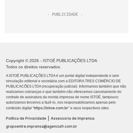
Copyright © 2026 - ISTOÉ PUBLICAÇÕES LTDA
Todos os direitos reservados.
A ISTOÉ PUBLICAÇÕES LTDA é um portal digital independente e sem
vinculação editorial e societária com a EDITORA TRES COMÉRCIO DE
PUBLICACÕES LTDA (recuperação judicial). Informamos também que não
realizamos cobranças e que também não oferecemos cancelamento do
contrato de assinatura da revista impressa de nome ISTOÉ, tampouco
autorizamos terceiros a fazê-lo, nos responsabilizamos apenas pelo
https://istoe.com.br
conteúdo digital “
” e seus respectivos sites.
|
Política de Privacidade
Assessoria de Imprensa:
grupoentre.imprensa@agenciafr.com.br