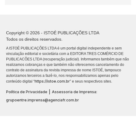
Copyright © 2026 - ISTOÉ PUBLICAÇÕES LTDA
Todos os direitos reservados.
A ISTOÉ PUBLICAÇÕES LTDA é um portal digital independente e sem
vinculação editorial e societária com a EDITORA TRES COMÉRCIO DE
PUBLICACÕES LTDA (recuperação judicial). Informamos também que não
realizamos cobranças e que também não oferecemos cancelamento do
contrato de assinatura da revista impressa de nome ISTOÉ, tampouco
autorizamos terceiros a fazê-lo, nos responsabilizamos apenas pelo
https://istoe.com.br
conteúdo digital “
” e seus respectivos sites.
|
Política de Privacidade
Assessoria de Imprensa:
grupoentre.imprensa@agenciafr.com.br