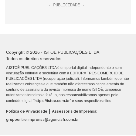
Copyright © 2026 - ISTOÉ PUBLICAÇÕES LTDA
Todos os direitos reservados.
A ISTOÉ PUBLICAÇÕES LTDA é um portal digital independente e sem
vinculação editorial e societária com a EDITORA TRES COMÉRCIO DE
PUBLICACÕES LTDA (recuperação judicial). Informamos também que não
realizamos cobranças e que também não oferecemos cancelamento do
contrato de assinatura da revista impressa de nome ISTOÉ, tampouco
autorizamos terceiros a fazê-lo, nos responsabilizamos apenas pelo
https://istoe.com.br
conteúdo digital “
” e seus respectivos sites.
|
Política de Privacidade
Assessoria de Imprensa:
grupoentre.imprensa@agenciafr.com.br