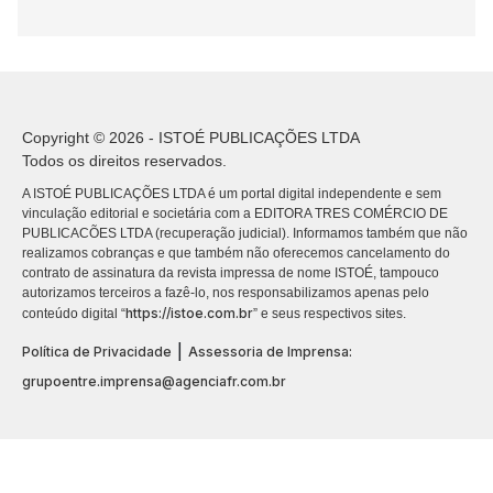
Copyright © 2026 - ISTOÉ PUBLICAÇÕES LTDA
Todos os direitos reservados.
A ISTOÉ PUBLICAÇÕES LTDA é um portal digital independente e sem
vinculação editorial e societária com a EDITORA TRES COMÉRCIO DE
PUBLICACÕES LTDA (recuperação judicial). Informamos também que não
realizamos cobranças e que também não oferecemos cancelamento do
contrato de assinatura da revista impressa de nome ISTOÉ, tampouco
autorizamos terceiros a fazê-lo, nos responsabilizamos apenas pelo
https://istoe.com.br
conteúdo digital “
” e seus respectivos sites.
|
Política de Privacidade
Assessoria de Imprensa:
grupoentre.imprensa@agenciafr.com.br