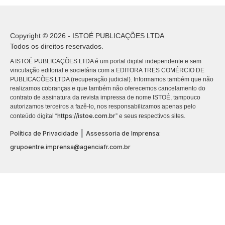
Copyright © 2026 - ISTOÉ PUBLICAÇÕES LTDA
Todos os direitos reservados.
A ISTOÉ PUBLICAÇÕES LTDA é um portal digital independente e sem
vinculação editorial e societária com a EDITORA TRES COMÉRCIO DE
PUBLICACÕES LTDA (recuperação judicial). Informamos também que não
realizamos cobranças e que também não oferecemos cancelamento do
contrato de assinatura da revista impressa de nome ISTOÉ, tampouco
autorizamos terceiros a fazê-lo, nos responsabilizamos apenas pelo
https://istoe.com.br
conteúdo digital “
” e seus respectivos sites.
|
Política de Privacidade
Assessoria de Imprensa:
grupoentre.imprensa@agenciafr.com.br