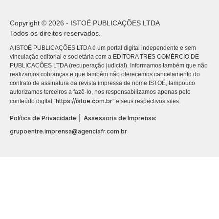
Copyright © 2026 - ISTOÉ PUBLICAÇÕES LTDA
Todos os direitos reservados.
A ISTOÉ PUBLICAÇÕES LTDA é um portal digital independente e sem
vinculação editorial e societária com a EDITORA TRES COMÉRCIO DE
PUBLICACÕES LTDA (recuperação judicial). Informamos também que não
realizamos cobranças e que também não oferecemos cancelamento do
contrato de assinatura da revista impressa de nome ISTOÉ, tampouco
autorizamos terceiros a fazê-lo, nos responsabilizamos apenas pelo
https://istoe.com.br
conteúdo digital “
” e seus respectivos sites.
|
Política de Privacidade
Assessoria de Imprensa:
grupoentre.imprensa@agenciafr.com.br