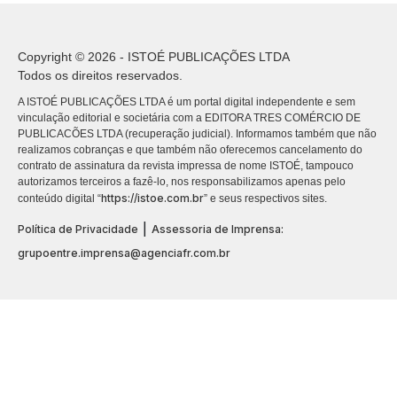
Copyright © 2026 - ISTOÉ PUBLICAÇÕES LTDA
Todos os direitos reservados.
A ISTOÉ PUBLICAÇÕES LTDA é um portal digital independente e sem
vinculação editorial e societária com a EDITORA TRES COMÉRCIO DE
PUBLICACÕES LTDA (recuperação judicial). Informamos também que não
realizamos cobranças e que também não oferecemos cancelamento do
contrato de assinatura da revista impressa de nome ISTOÉ, tampouco
autorizamos terceiros a fazê-lo, nos responsabilizamos apenas pelo
https://istoe.com.br
conteúdo digital “
” e seus respectivos sites.
|
Política de Privacidade
Assessoria de Imprensa:
grupoentre.imprensa@agenciafr.com.br