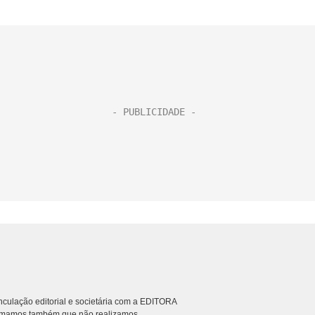
culação editorial e societária com a EDITORA
rmamos também que não realizamos