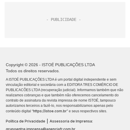
Copyright © 2026 - ISTOÉ PUBLICAÇÕES LTDA
Todos os direitos reservados.
A ISTOÉ PUBLICAÇÕES LTDA é um portal digital independente e sem
vinculação editorial e societária com a EDITORA TRES COMÉRCIO DE
PUBLICACÕES LTDA (recuperação judicial). Informamos também que não
realizamos cobranças e que também não oferecemos cancelamento do
contrato de assinatura da revista impressa de nome ISTOÉ, tampouco
autorizamos terceiros a fazê-lo, nos responsabilizamos apenas pelo
https://istoe.com.br
conteúdo digital “
” e seus respectivos sites.
|
Política de Privacidade
Assessoria de Imprensa:
grupoentre.imprensa@agenciafr.com.br