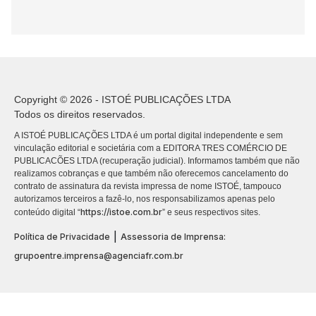
Copyright © 2026 - ISTOÉ PUBLICAÇÕES LTDA
Todos os direitos reservados.
A ISTOÉ PUBLICAÇÕES LTDA é um portal digital independente e sem
vinculação editorial e societária com a EDITORA TRES COMÉRCIO DE
PUBLICACÕES LTDA (recuperação judicial). Informamos também que não
realizamos cobranças e que também não oferecemos cancelamento do
contrato de assinatura da revista impressa de nome ISTOÉ, tampouco
autorizamos terceiros a fazê-lo, nos responsabilizamos apenas pelo
https://istoe.com.br
conteúdo digital “
” e seus respectivos sites.
|
Política de Privacidade
Assessoria de Imprensa:
grupoentre.imprensa@agenciafr.com.br