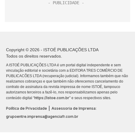
Copyright © 2026 - ISTOÉ PUBLICAÇÕES LTDA
Todos os direitos reservados.
A ISTOÉ PUBLICAÇÕES LTDA é um portal digital independente e sem
vinculação editorial e societária com a EDITORA TRES COMÉRCIO DE
PUBLICACÕES LTDA (recuperação judicial). Informamos também que não
realizamos cobranças e que também não oferecemos cancelamento do
contrato de assinatura da revista impressa de nome ISTOÉ, tampouco
autorizamos terceiros a fazê-lo, nos responsabilizamos apenas pelo
https://istoe.com.br
conteúdo digital “
” e seus respectivos sites.
|
Política de Privacidade
Assessoria de Imprensa:
grupoentre.imprensa@agenciafr.com.br