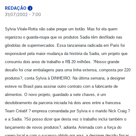
REDAÇÃO
i
31/07/2002 - 7:00
Sylvia Vitale-Rotta não sabe pregar um botão. Mas foi ela quem
organizou o guarda-roupa que os produtos Sadia têm desfilado nas
gôndolas de supermercados. Essa tanzaniana radicada em Paris foi
responsável pela maior mudança da história da Sadia, um projeto que
consumiu dois anos de trabalho e R$ 20 milhões. ?Nosso grande
desafio foi criar embalagens para uma linha extensa, composta por 220
produtos?, conta Sylvia à DINHEIRO. Na última semana, a designer
esteve no Brasil para assinar outro contrato com a fabricante de
alimentos. O novo projeto, guardado a sete chaves, é um
desdobramento da parceria iniciada há dois anos entre a francesa
Team Créatif ? empresa comandada por Sylvia e o marido Nick Craig ?
e a Sadia. ?Só posso dizer que desta vez o trabalho inclui também o
lançamento de novos produtos?, adianta. Animada com a força do
varejo local e com o sucesso obtido por aqui, a designer decidiu fincar