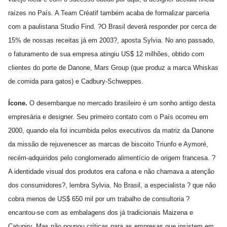
raízes no País. A Team Créatif também acaba de formalizar parceria
com a paulistana Studio Find. ?O Brasil deverá responder por cerca de
15% de nossas receitas já em 2003?, aposta Sylvia. No ano passado,
o faturamento de sua empresa atingiu US$ 12 milhões, obtido com
clientes do porte de Danone, Mars Group (que produz a marca Whiskas
de comida para gatos) e Cadbury-Schweppes.
Ícone.
O desembarque no mercado brasileiro é um sonho antigo desta
empresária e designer. Seu primeiro contato com o País ocorreu em
2000, quando ela foi incumbida pelos executivos da matriz da Danone
da missão de rejuvenescer as marcas de biscoito Triunfo e Aymoré,
recém-adquiridos pelo conglomerado alimentício de origem francesa. ?
A identidade visual dos produtos era cafona e não chamava a atenção
dos consumidores?, lembra Sylvia. No Brasil, a especialista ? que não
cobra menos de US$ 650 mil por um trabalho de consultoria ?
encantou-se com as embalagens dos já tradicionais Maizena e
Catupiry. Mas não poupou críticas para as empresas que insistem em