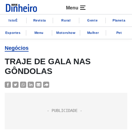
Menu
IstoÉ
Revista
Rural
Gente
Planeta
Esportes
Menu
Motorshow
Mulher
Pet
Negócios
TRAJE DE GALA NAS
GÔNDOLAS