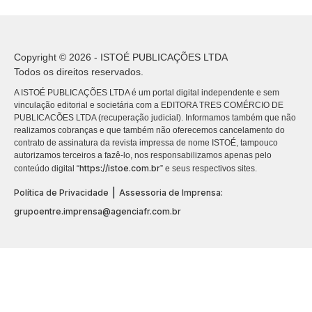
Copyright © 2026 - ISTOÉ PUBLICAÇÕES LTDA
Todos os direitos reservados.
A ISTOÉ PUBLICAÇÕES LTDA é um portal digital independente e sem
vinculação editorial e societária com a EDITORA TRES COMÉRCIO DE
PUBLICACÕES LTDA (recuperação judicial). Informamos também que não
realizamos cobranças e que também não oferecemos cancelamento do
contrato de assinatura da revista impressa de nome ISTOÉ, tampouco
autorizamos terceiros a fazê-lo, nos responsabilizamos apenas pelo
https://istoe.com.br
conteúdo digital “
” e seus respectivos sites.
|
Política de Privacidade
Assessoria de Imprensa:
grupoentre.imprensa@agenciafr.com.br