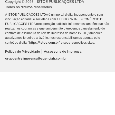
Copyright © 2026 - ISTOÉ PUBLICAÇÕES LTDA
Todos os direitos reservados.
A ISTOÉ PUBLICAÇÕES LTDA é um portal digital independente e sem
vinculação editorial e societária com a EDITORA TRES COMÉRCIO DE
PUBLICACÕES LTDA (recuperação judicial). Informamos também que não
realizamos cobranças e que também não oferecemos cancelamento do
contrato de assinatura da revista impressa de nome ISTOÉ, tampouco
autorizamos terceiros a fazê-lo, nos responsabilizamos apenas pelo
https://istoe.com.br
conteúdo digital “
” e seus respectivos sites.
|
Política de Privacidade
Assessoria de Imprensa:
grupoentre.imprensa@agenciafr.com.br