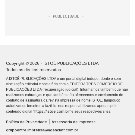
Copyright © 2026 - ISTOÉ PUBLICAÇÕES LTDA
Todos os direitos reservados.
A ISTOÉ PUBLICAÇÕES LTDA é um portal digital independente e sem
vinculação editorial e societária com a EDITORA TRES COMÉRCIO DE
PUBLICACÕES LTDA (recuperação judicial). Informamos também que não
realizamos cobranças e que também não oferecemos cancelamento do
contrato de assinatura da revista impressa de nome ISTOÉ, tampouco
autorizamos terceiros a fazê-lo, nos responsabilizamos apenas pelo
https://istoe.com.br
conteúdo digital “
” e seus respectivos sites.
|
Política de Privacidade
Assessoria de Imprensa:
grupoentre.imprensa@agenciafr.com.br