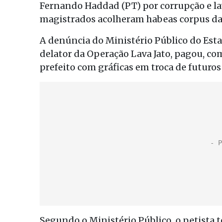
Fernando Haddad (PT) por corrupção e lav
magistrados acolheram habeas corpus da 
A denúncia do Ministério Público do Est
delator da Operação Lava Jato, pagou, co
prefeito com gráficas em troca de futuro
Segundo o Ministério Público, o petista te