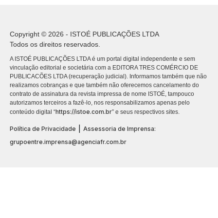
Copyright © 2026 - ISTOÉ PUBLICAÇÕES LTDA
Todos os direitos reservados.
A ISTOÉ PUBLICAÇÕES LTDA é um portal digital independente e sem
vinculação editorial e societária com a EDITORA TRES COMÉRCIO DE
PUBLICACÕES LTDA (recuperação judicial). Informamos também que não
realizamos cobranças e que também não oferecemos cancelamento do
contrato de assinatura da revista impressa de nome ISTOÉ, tampouco
autorizamos terceiros a fazê-lo, nos responsabilizamos apenas pelo
https://istoe.com.br
conteúdo digital “
” e seus respectivos sites.
|
Política de Privacidade
Assessoria de Imprensa:
grupoentre.imprensa@agenciafr.com.br