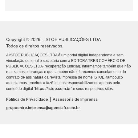
Copyright © 2026 - ISTOÉ PUBLICAÇÕES LTDA
Todos os direitos reservados.
A ISTOÉ PUBLICAÇÕES LTDA é um portal digital independente e sem
vinculação editorial e societária com a EDITORA TRES COMÉRCIO DE
PUBLICACÕES LTDA (recuperação judicial). Informamos também que não
realizamos cobranças e que também não oferecemos cancelamento do
contrato de assinatura da revista impressa de nome ISTOÉ, tampouco
autorizamos terceiros a fazê-lo, nos responsabilizamos apenas pelo
https://istoe.com.br
conteúdo digital “
” e seus respectivos sites.
|
Política de Privacidade
Assessoria de Imprensa:
grupoentre.imprensa@agenciafr.com.br