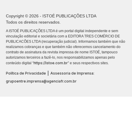
Copyright © 2026 - ISTOÉ PUBLICAÇÕES LTDA
Todos os direitos reservados.
A ISTOÉ PUBLICAÇÕES LTDA é um portal digital independente e sem
vinculação editorial e societária com a EDITORA TRES COMÉRCIO DE
PUBLICACÕES LTDA (recuperação judicial). Informamos também que não
realizamos cobranças e que também não oferecemos cancelamento do
contrato de assinatura da revista impressa de nome ISTOÉ, tampouco
autorizamos terceiros a fazê-lo, nos responsabilizamos apenas pelo
https://istoe.com.br
conteúdo digital “
” e seus respectivos sites.
|
Política de Privacidade
Assessoria de Imprensa:
grupoentre.imprensa@agenciafr.com.br