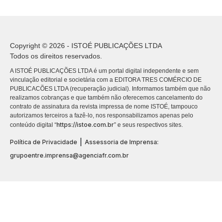
Copyright © 2026 - ISTOÉ PUBLICAÇÕES LTDA
Todos os direitos reservados.
A ISTOÉ PUBLICAÇÕES LTDA é um portal digital independente e sem
vinculação editorial e societária com a EDITORA TRES COMÉRCIO DE
PUBLICACÕES LTDA (recuperação judicial). Informamos também que não
realizamos cobranças e que também não oferecemos cancelamento do
contrato de assinatura da revista impressa de nome ISTOÉ, tampouco
autorizamos terceiros a fazê-lo, nos responsabilizamos apenas pelo
https://istoe.com.br
conteúdo digital “
” e seus respectivos sites.
|
Política de Privacidade
Assessoria de Imprensa:
grupoentre.imprensa@agenciafr.com.br